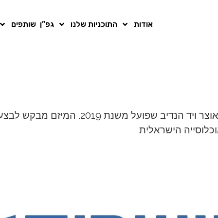
אודות
התוכניות שלנו
גפ”ן
שותפים
מבקש לבצע שינויים ברי-קיימא בבתי ספר יסודיים תת-
כלוסייה הישראלית