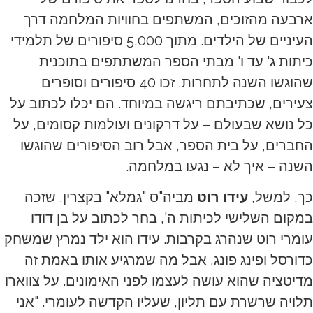
ארבעה מהזוכים, המשתפים בחוויות המלחמה דרך
העיניים של הילדים. מתוך 5,000 סיפורים של תלמידי
כיתות ג' עד ו' מבתי הספר המשתתפים בתוכנית
שהוגשו השנה לתחרות, זכו 40 סיפורים וסופרים
צעירים, שכתיבתם ריגשה במיוחד. הם יכלו לכתוב על
כל נושא שבעולם – על דרקונים ועולמות קסומים, על
החברים, על בית הספר, אבל רוב הסיפורים שהוגשו
השנה – איך לא – נגעו במלחמה.
כך, למשל,
עידו רוט
מביה"ס "גמלא" בקצרין, שזכה
במקום השלישי לכיתות ה', בחר לכתוב על בן דודו
עומרי רוט שנהרג בקרבות. עידו הוא ילד נמרץ שמשחק
כדורסל ופינג פונג, אבל מה שמרגיע אותו באמת זה
מדיטציה שהוא עושה לעצמו לפני האימונים. על צווארו
תלויה שרשרת עם תליון, שעליו הקדשה לעומרי. "אני