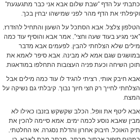
כתבתי על הדף "שבת שלום אבא אני כבר מתגעגעת"
וקיפלתי את הדף מהר לפני שמישהו יבחין בכך.
הטלפון צלצל. אבא הסתכל על השעון והתחיל להזדרז,
"אני מגיע בעוד שעה וחצי", אמר אבא והוסיף עוד כמה
מילים שלא הצלחתי להבין. לפעמים אבא מדבר
במושגים שגם אמא לא מבינה. אבא סיפר לאמא את
תוכן השיחה וכעת פניה העצובות התחלפו במודאגות.
אבא חיבק אותי, רציתי להגיד לו עוד כמה מילים אבל
הצלחתי לחייך רק חצי חיוך נבוך. קיבלתי גם נשיקה על
המצח.
אבא ליטף את וופל, הכלב שקשקש בזנבו כאילו לא
מבין שאבא נוסע לכמה ימים. אמא סיימה להכין את
תיק האוכל, חיבוק אחרון והדלת נסגרה. אז החלטתי,
במקום סיפור אכתוב מכתב, מכתב מבת לאבא. כי