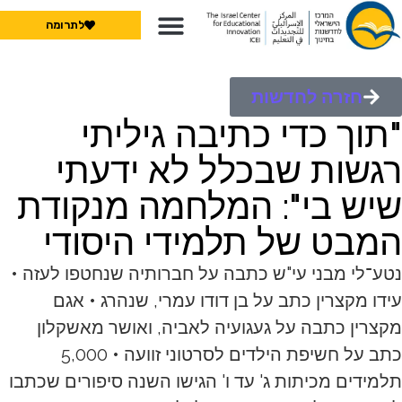
לתרומה
חזרה לחדשות
"תוך כדי כתיבה גיליתי
רגשות שבכלל לא ידעתי
שיש בי": המלחמה מנקודת
המבט של תלמידי היסודי
נטע־לי מבני עי"ש כתבה על חברותיה שנחטפו לעזה •
עידו מקצרין כתב על בן דודו עמרי, שנהרג • אגם
מקצרין כתבה על געגועיה לאביה, ואושר מאשקלון
כתב על חשיפת הילדים לסרטוני זוועה • 5,000
תלמידים מכיתות ג' עד ו' הגישו השנה סיפורים שכתבו